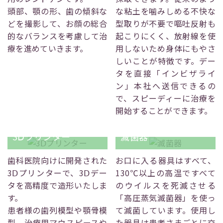
頭部、顎の形、歯の傾斜な
な粘土を噛みしめる不快な
どを撮影して、お顔の総合
型取りが不要で嘔吐反射も
的なバランスを考慮して治
起こりにくく、放射線を使
療を進めていきます。
用しないため身体にもやさ
しいことが特徴です。デー
タを直接「インビザライ
ン」本社へ送信できるの
で、スピーディーに治療を
開始することができます。
3Ⅾプリンター
滅菌器
歯科医院向けに開発された
お口に入る器具はすべて、
3Ⅾプリンターで、3Ⅾデー
130℃以上の高温ですべて
タを高精度で造形いたしま
のウイルスを死滅させる
す。
「高圧蒸気滅菌器」を使っ
患者様の歯列模型や顎骨模
て滅菌しています。使用し
型、治療用マウスピースや
た器具は患者さまごとに交