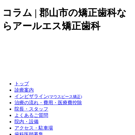
コラム | 郡山市の矯正歯科な
らアールエス矯正歯科
トップ
診療案内
インビザライン
(マウスピース矯正)
治療の流れ・費用
・医療費控除
院長・スタッフ
よくあるご質問
院内・設備
アクセス
・駐車場
歯科医師募集