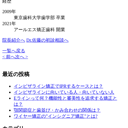
経歴
2009年
東京歯科大学歯学部 卒業
2021年
アールエス矯正歯科 開業
院長紹介へ
Dr.佐藤の初診相談へ
一覧へ戻る
< 前へ
次へ >
最近の投稿
インビザライン矯正でIPRするケースとは？
インビザラインに向いている人・向いていない人
Eラインって何？機能性と審美性を追求する矯正と
は？
顎関節症と歯並び・かみ合わせの関係は？
ワイヤー矯正の”インシグニア矯正”とは?