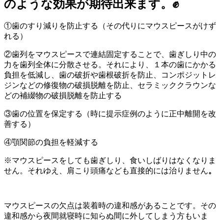
のような効果が期待出来ます。✊
①
歯のすり減りを防止する
（その代りにマウスピースがけず
れる）
②歯列をマウスピースで連結固定することで、歯ぎしり中の
力を歯列全体に分散させる。それにより、１本の歯にかかる
負担を低減し、
歯の破折や歯根破折を防止
、
コンポジットレ
ジンなどの修復物の破損脱離を防止
、
セラミッククラウンな
どの補綴物の破損脱離を防止する
③
歯の位置を保定する
（時に提示症例のように正中離開を改
善する）
④
顎関節の負担を軽減する
※マウスピースをしても歯ぎしり、食いしばりはなくなりま
せん。それゆえ、肩こり頭痛なども直接的には治りません
。
マウスピースの欠点
は装着時の違和感があることです。その
違和感から夜間就寝時に知らぬ間に外してしまう方もいま