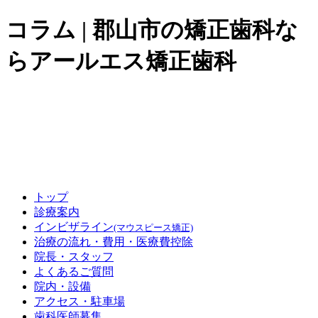
コラム | 郡山市の矯正歯科な
らアールエス矯正歯科
トップ
診療案内
インビザライン
(マウスピース矯正)
治療の流れ・費用
・医療費控除
院長・スタッフ
よくあるご質問
院内・設備
アクセス
・駐車場
歯科医師募集