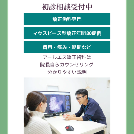
初診相談受付中
矯正歯科
専門
マウスピース
型矯正
年間80症例
費用・痛み・
期間など
アールエス矯正歯科は
院長自らカウンセリング
分かりやすい説明