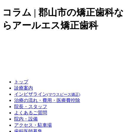
コラム | 郡山市の矯正歯科な
らアールエス矯正歯科
トップ
診療案内
インビザライン
(マウスピース矯正)
治療の流れ・費用
・医療費控除
院長・スタッフ
よくあるご質問
院内・設備
アクセス
・駐車場
歯科医師募集