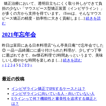
矯正治療において、透明目立ちにくく取り外しができて負
担の少ない「マウスピース型矯正装置（インビザライン）」
が多くの方から支持を得ています。 iTeroは、そんなマウス
ピース矯正の精度・効率性に大きく貢献しま […]
続きを読
む
2021年忘年会
昨日は富田にある日本料理店”らん亭美日庵”で忘年会でした
😊 一品一品綺麗にに盛り付けられた料理が、少しずつ丁寧
に運ばれてきて、the懐石料理で2時間あっというまで、美味
しいし穏やかな時間を楽しめま […]
続きを読む
«
1
2
3
4
5
6
7
8
9
»
最近の投稿
インビザライン矯正でIPRするケースとは？
インビザラインに向いている人・向いていない人
Eラインって何？機能性と審美性を追求する矯正と
は？